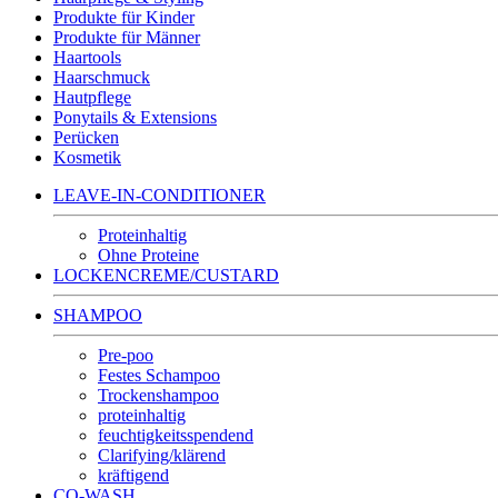
Produkte für Kinder
Produkte für Männer
Haartools
Haarschmuck
Hautpflege
Ponytails & Extensions
Perücken
Kosmetik
LEAVE-IN-CONDITIONER
Proteinhaltig
Ohne Proteine
LOCKENCREME/CUSTARD
SHAMPOO
Pre-poo
Festes Schampoo
Trockenshampoo
proteinhaltig
feuchtigkeitsspendend
Clarifying/klärend
kräftigend
CO-WASH