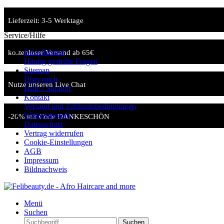
Lieferzeit: 3-5 Werktage
Service/Hilfe
Bestellablauf
kostenloser Versand ab 65€
Häufig gestellte Fragen
Sitemap
Über mich
Nutze unseren Live Chat
Hilfe / Support
Kontakt
Versand und Zahlungsbedingungen
Widerrufsrecht
-20% mit Code DANKESCHÖN
Datenschutz
Vertrag widerrufen
Cookie-Einstellungen
AGB
Impressum
Bildnachweis
Menü
Suchen
Suchen