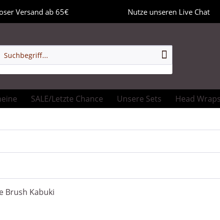
oser Versand ab 65€
Nutze unseren Live Chat
heine
SALE/Letzte Chance
Unsere Sets
Head Wrap