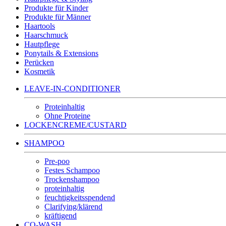
Produkte für Kinder
Produkte für Männer
Haartools
Haarschmuck
Hautpflege
Ponytails & Extensions
Perücken
Kosmetik
LEAVE-IN-CONDITIONER
Proteinhaltig
Ohne Proteine
LOCKENCREME/CUSTARD
SHAMPOO
Pre-poo
Festes Schampoo
Trockenshampoo
proteinhaltig
feuchtigkeitsspendend
Clarifying/klärend
kräftigend
CO-WASH