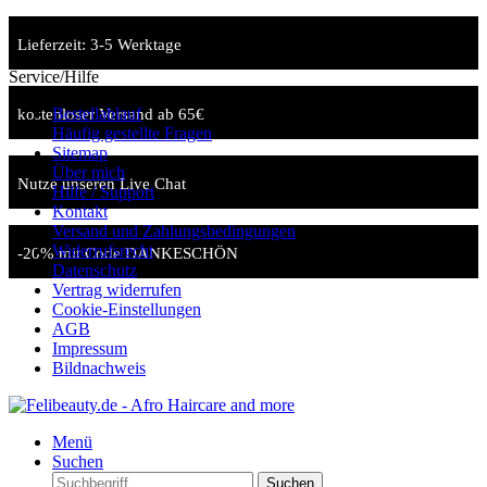
Lieferzeit: 3-5 Werktage
Service/Hilfe
Bestellablauf
kostenloser Versand ab 65€
Häufig gestellte Fragen
Sitemap
Über mich
Nutze unseren Live Chat
Hilfe / Support
Kontakt
Versand und Zahlungsbedingungen
Widerrufsrecht
-20% mit Code DANKESCHÖN
Datenschutz
Vertrag widerrufen
Cookie-Einstellungen
AGB
Impressum
Bildnachweis
Menü
Suchen
Suchen