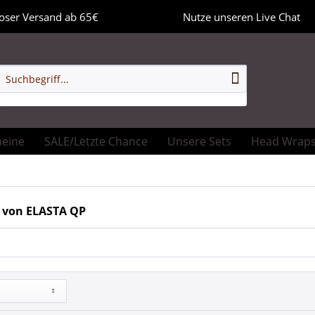
oser Versand ab 65€
Nutze unseren Live Chat
heine
SALE/Letzte Chance
Unsere Sets
Head Wrap
 von ELASTA QP