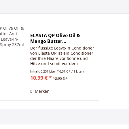
ELASTA QP Olive Oil &
Mango Butter...
Der flüssige Leave-in Conditioner
von Elasta QP ist ein Conditioner
der Ihre Haare vor Sonne und
Hitze und somit vor dem
Austrocken schürtzt. Er enthält
Inhalt
0.237 Liter
(46,37 € * / 1 Liter)
Nährstoffe und Inhltstoffe, die
10,99 € *
12,95 € *
Ihren Haare Kraft geben und
Feuchtigkeit spenden....
Merken