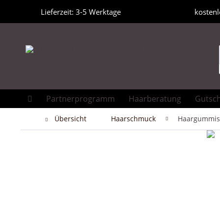
Lieferzeit: 3-5 Werktage
kostenl
Partnerprogramm
Haarberatung
Gutsc
Übersicht
Haarschmuck
Haargummis