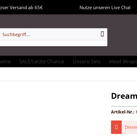
oser Versand ab 65€
Nutze unseren Live Chat
heine
SALE/Letzte Chance
Unsere Sets
Head Wrap
Dream 
Artikel-Nr.:
Dieser