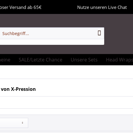
oser Versand ab 65€
Nutze unseren Live Chat
heine
SALE/Letzte Chance
Unsere Sets
Head Wrap
 von X-Pression