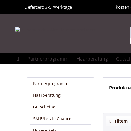
Lieferzeit: 3-5 Werktage
kostenl
Partnerprogramm
Haarberatung
Gutsc
Partnerprogramm
Produkte
Haarberatung
Gutscheine
SALE/Letzte Chance
Filtern
Unsere Sets