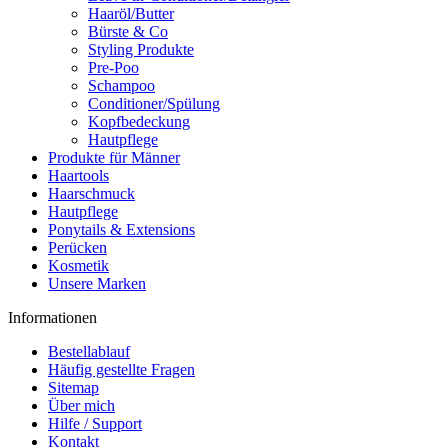
Haaröl/Butter
Bürste & Co
Styling Produkte
Pre-Poo
Schampoo
Conditioner/Spülung
Kopfbedeckung
Hautpflege
Produkte für Männer
Haartools
Haarschmuck
Hautpflege
Ponytails & Extensions
Perücken
Kosmetik
Unsere Marken
Informationen
Bestellablauf
Häufig gestellte Fragen
Sitemap
Über mich
Hilfe / Support
Kontakt