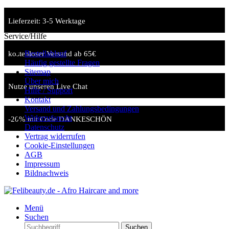
Lieferzeit: 3-5 Werktage
Service/Hilfe
Bestellablauf
kostenloser Versand ab 65€
Häufig gestellte Fragen
Sitemap
Über mich
Nutze unseren Live Chat
Hilfe / Support
Kontakt
Versand und Zahlungsbedingungen
Widerrufsrecht
-20% mit Code DANKESCHÖN
Datenschutz
Vertrag widerrufen
Cookie-Einstellungen
AGB
Impressum
Bildnachweis
Menü
Suchen
Suchen