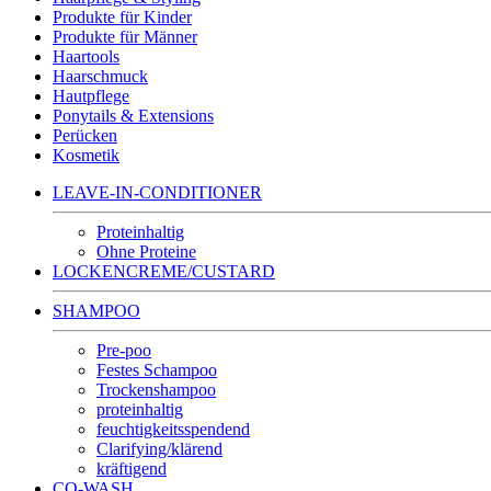
Produkte für Kinder
Produkte für Männer
Haartools
Haarschmuck
Hautpflege
Ponytails & Extensions
Perücken
Kosmetik
LEAVE-IN-CONDITIONER
Proteinhaltig
Ohne Proteine
LOCKENCREME/CUSTARD
SHAMPOO
Pre-poo
Festes Schampoo
Trockenshampoo
proteinhaltig
feuchtigkeitsspendend
Clarifying/klärend
kräftigend
CO-WASH