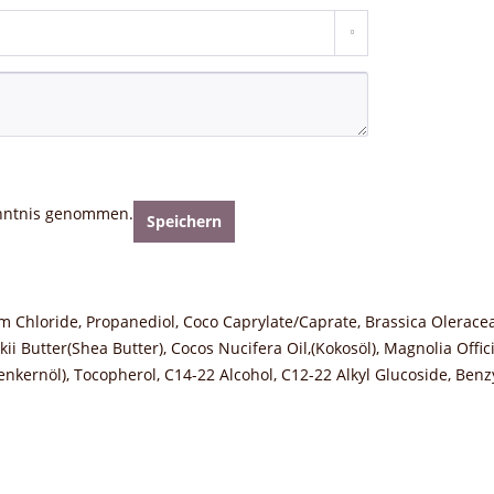
nntnis genommen.
Speichern
m Chloride, Propanediol, Coco Caprylate/Caprate, Brassica Oleracea
 Butter(Shea Butter), Cocos Nucifera Oil,(Kokosöl), Magnolia Offici
ernöl), Tocopherol, C14-22 Alcohol, C12-22 Alkyl Glucoside, Benzyl