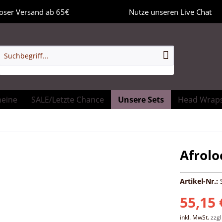
oser Versand ab 65€
Nutze unseren Live Chat
heine
SALE/Letzte Chance
Unsere Sets
Head Wrap
Afrolo
Artikel-Nr.:
55,15 
inkl. MwSt.
zzg