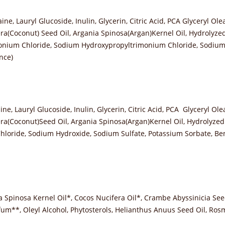
e, Lauryl Glucoside, Inulin, Glycerin, Citric Acid, PCA Glyceryl Olea
ra(Coconut) Seed Oil, Argania Spinosa(Argan)Kernel Oil, Hydrolyze
monium Chloride, Sodium Hydroxypropyltrimonium Chloride, Sodium
nce)
, Lauryl Glucoside, Inulin, Glycerin, Citric Acid, PCA Glyceryl Olea
ra(Coconut)Seed Oil, Argania Spinosa(Argan)Kernel Oil, Hydrolyzed
loride, Sodium Hydroxide, Sodium Sulfate, Potassium Sorbate, Ben
 Spinosa Kernel Oil*, Cocos Nucifera Oil*, Crambe Abyssinicia Seed 
arfum**, Oleyl Alcohol, Phytosterols, Helianthus Anuus Seed Oil, Ro