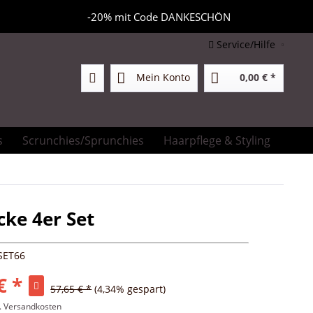
-20% mit Code DANKESCHÖN
Service/Hilfe
Mein Konto
0,00 € *
s
Scrunchies/Sprunchies
Haarpflege & Styling
Prod
cke 4er Set
SET66
€ *
57,65 € *
(4,34% gespart)
l. Versandkosten