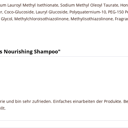
um Lauroyl Methyl Isethionate, Sodium Methyl Oleoyl Taurate, Honey
r, Coco-Glucoside, Lauryl Glucoside, Polyquaternium-10, PEG-150 Pe
e Glycol, Methylchloroisothiazolinone, Methylisothiazolinone, Fragra
s Nourishing Shampoo"
rie und bin sehr zufrieden. Einfaches einarbeiten der Produkte. Be
lt.