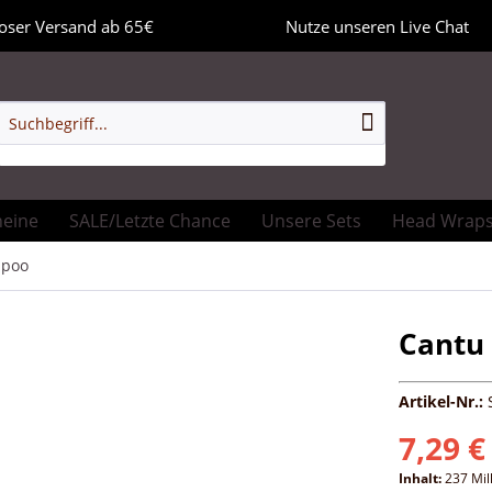
oser Versand ab 65€
Nutze unseren Live Chat
heine
SALE/Letzte Chance
Unsere Sets
Head Wrap
poo
Cantu
Artikel-Nr.:
7,29 €
Inhalt:
237 Mill