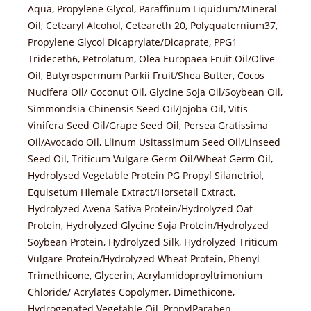
Aqua, Propylene Glycol, Paraffinum Liquidum/Mineral
Oil, Cetearyl Alcohol, Ceteareth 20, Polyquaternium37,
Propylene Glycol Dicaprylate/Dicaprate, PPG1
Trideceth6, Petrolatum, Olea Europaea Fruit Oil/Olive
Oil, Butyrospermum Parkii Fruit/Shea Butter, Cocos
Nucifera Oil/ Coconut Oil, Glycine Soja Oil/Soybean Oil,
Simmondsia Chinensis Seed Oil/Jojoba Oil, Vitis
Vinifera Seed Oil/Grape Seed Oil, Persea Gratissima
Oil/Avocado Oil, Llinum Usitassimum Seed Oil/Linseed
Seed Oil, Triticum Vulgare Germ Oil/Wheat Germ Oil,
Hydrolysed Vegetable Protein PG Propyl Silanetriol,
Equisetum Hiemale Extract/Horsetail Extract,
Hydrolyzed Avena Sativa Protein/Hydrolyzed Oat
Protein, Hydrolyzed Glycine Soja Protein/Hydrolyzed
Soybean Protein, Hydrolyzed Silk, Hydrolyzed Triticum
Vulgare Protein/Hydrolyzed Wheat Protein, Phenyl
Trimethicone, Glycerin, Acrylamidoproyltrimonium
Chloride/ Acrylates Copolymer, Dimethicone,
Hydrogenated Vegetable Oil, PropylParaben,