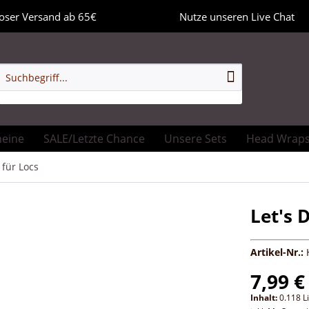
oser Versand ab 65€
Nutze unseren Live Chat
heine
SALE/Letzte Chance
Unsere Sets
Head Wrap
 für Locs
Let's 
Artikel-Nr.:
7,99 €
Inhalt:
0.118 Li