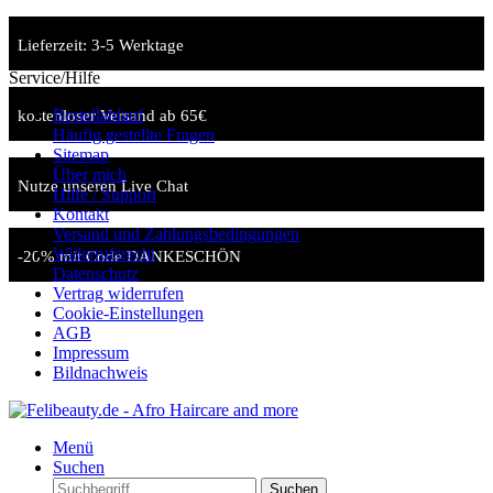
Lieferzeit: 3-5 Werktage
Service/Hilfe
Bestellablauf
kostenloser Versand ab 65€
Häufig gestellte Fragen
Sitemap
Über mich
Nutze unseren Live Chat
Hilfe / Support
Kontakt
Versand und Zahlungsbedingungen
Widerrufsrecht
-20% mit Code DANKESCHÖN
Datenschutz
Vertrag widerrufen
Cookie-Einstellungen
AGB
Impressum
Bildnachweis
Menü
Suchen
Suchen