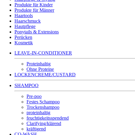
Produkte für Kinder
Produkte für Männer
Haartools
Haarschmuck
Hautpflege
Ponytails & Extensions
Perücken
Kosmetik
LEAVE-IN-CONDITIONER
Proteinhaltig
Ohne Proteine
LOCKENCREME/CUSTARD
SHAMPOO
Pre-poo
Festes Schampoo
Trockenshampoo
proteinhaltig
feuchtigkeitsspendend
Clarifying/klärend
kräftigend
CO-WASH