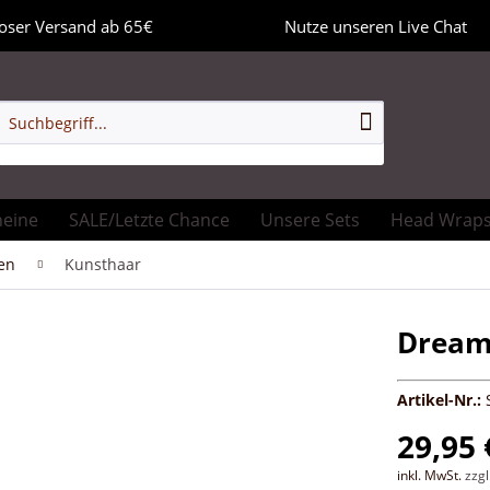
oser Versand ab 65€
Nutze unseren Live Chat
heine
SALE/Letzte Chance
Unsere Sets
Head Wrap
en
Kunsthaar
Dream 
Artikel-Nr.:
29,95 
inkl. MwSt.
zzg