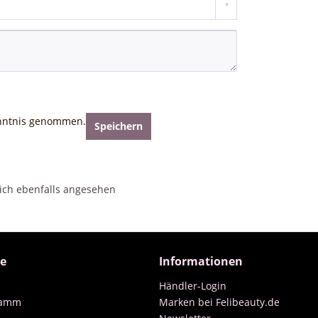
nntnis genommen.
Speichern
ch ebenfalls angesehen
ce
Informationen
Händler-Login
ramm
Marken bei Felibeauty.de