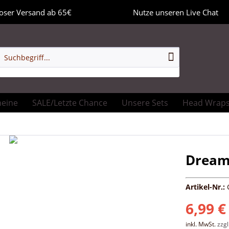
oser Versand ab 65€
Nutze unseren Live Chat
heine
SALE/Letzte Chance
Unsere Sets
Head Wrap
Dreamf
Artikel-Nr.:
6,99 €
inkl. MwSt.
zzg