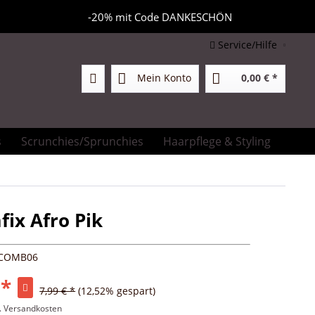
-20% mit Code DANKESCHÖN
Service/Hilfe
Mein Konto
0,00 € *
s
Scrunchies/Sprunchies
Haarpflege & Styling
Prod
ix Afro Pik
COMB06
 *
7,99 € *
(12,52% gespart)
l. Versandkosten