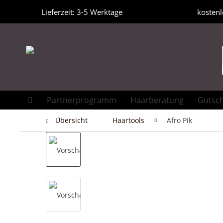
Lieferzeit: 3-5 Werktage
kostenl
Partnerprogramm
Haarberatung
Gutsc
Übersicht
Haartools
Afro Pik