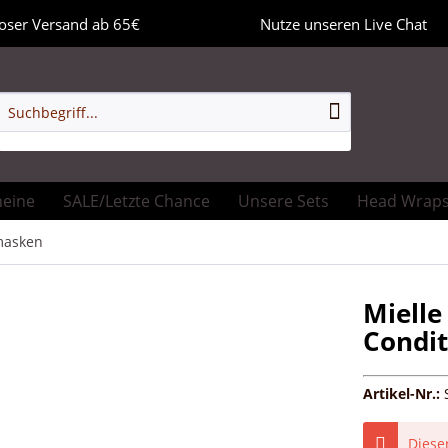
oser Versand ab 65€
Nutze unseren Live Chat
heine
SALE/Letzte Chance
Unsere Sets
Head Wrap
masken
Mielle
Condit
Artikel-Nr.:
Dieser